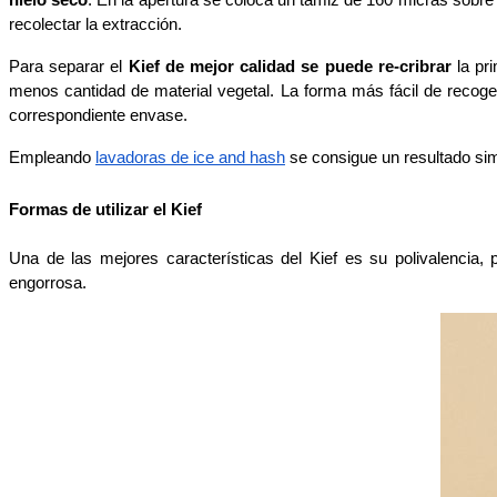
hielo seco
. En la apertura se coloca un tamiz de 160 micras sobre
recolectar la extracción. 
Para separar el
 Kief de mejor calidad se puede re-cribrar
 la pr
menos cantidad de material vegetal. La forma más fácil de recoger
correspondiente envase. 
Empleando 
lavadoras de ice and hash
 se consigue un resultado simi
Formas de utilizar el Kief
Una de las mejores características del Kief es su polivalencia,
engorrosa. 