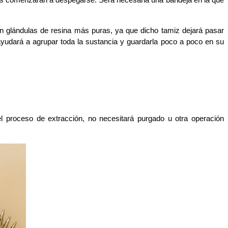
omas comenzarán a despegarse. Será necesaria una bandeja en la que 
n glándulas de resina más puras, ya que dicho tamiz dejará pasar 
ayudará a agrupar toda la sustancia y guardarla poco a poco en su 
l proceso de extracción, no necesitará purgado u otra operación 