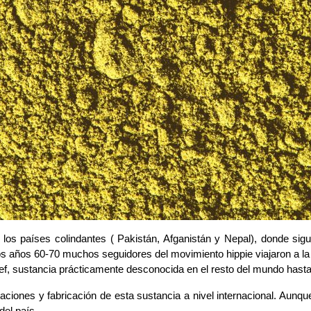
 los países colindantes ( Pakistán, Afganistán y Nepal), donde sigu
os años 60-70 muchos seguidores del movimiento hippie viajaron a la 
ef, sustancia prácticamente desconocida en el resto del mundo has
ciones y fabricación de esta sustancia a nivel internacional. Aunque 
el país. 