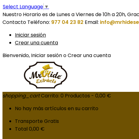
Select Language
▼
Nuestro Horario es de Lunes a Viernes de 10h a 20h, Grac
Contacto
Teléfono:
977 04 23 82
Email:
info@mrhides
Iniciar sesión
Crear una cuenta
Bienvenido,
Iniciar sesión
o
Crear una cuenta
shopping_cart
Carrito:
0
Productos - 0,00 €
No hay más artículos en su carrito
Transporte
Gratis
Total
0,00 €