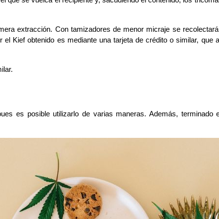
 el que se vuelca el recipiente y, sacudiendo el contenido, los tric
imera extracción. Con tamizadores de menor micraje se recolectará
 el Kief obtenido es mediante una tarjeta de crédito o similar, que 
lar. 
 pues es posible utilizarlo de varias maneras. Además, terminado e