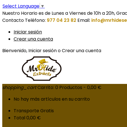
Select Language
▼
Nuestro Horario es de Lunes a Viernes de 10h a 20h, Grac
Contacto
Teléfono:
977 04 23 82
Email:
info@mrhides
Iniciar sesión
Crear una cuenta
Bienvenido,
Iniciar sesión
o
Crear una cuenta
shopping_cart
Carrito:
0
Productos - 0,00 €
No hay más artículos en su carrito
Transporte
Gratis
Total
0,00 €