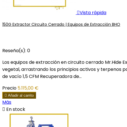

Vista rápida
150G Extractor Circuito Cerrado | Equipos de Extracción BHO
Reseña(s):
0
Los equipos de extracción en circuito cerrado Mr.Hide 
vegetal, arrastrando los principios activos y terpen
de vacío 1,5 CFM Recuperadora de...
Precio
5.115,00 €

Añadir al carrito
Más

En stock