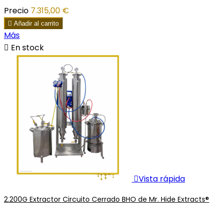
Precio
7.315,00 €

Añadir al carrito
Más

En stock

Vista rápida
2.200G Extractor Circuito Cerrado BHO de Mr. Hide Extracts®