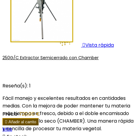

Vista rápida
250G/C Extractor Semicerrado con Chamber
Reseña(s):
1
Fácil manejo y excelentes resultados en cantidades
medias. Con la mejora de poder mantener tu materia
más tiempo en fresco, debido a el doble encamisado
Precio
720,00 €
para hielo o hielo seco (CHAMBER). Una manera rápida

Añadir al carrito
y sencilla de procesar tu materia vegetal.
Más