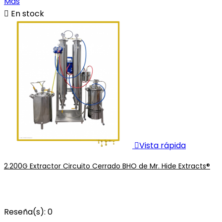
Más

En stock

Vista rápida
2.200G Extractor Circuito Cerrado BHO de Mr. Hide Extracts®
Reseña(s):
0