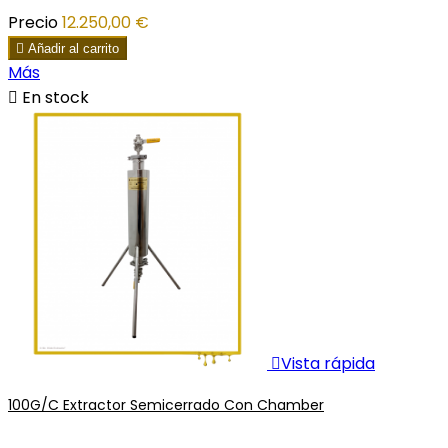
Precio
12.250,00 €

Añadir al carrito
Más

En stock

Vista rápida
100G/C Extractor Semicerrado Con Chamber