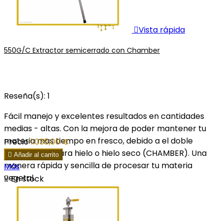

Vista rápida
550G/C Extractor semicerrado con Chamber
Reseña(s):
1
Fácil manejo y excelentes resultados en cantidades
medias - altas. Con la mejora de poder mantener tu
materia mas tiempo en fresco, debido a el doble
Precio
1.035,00 €
encamisado para hielo o hielo seco (CHAMBER). Una

Añadir al carrito
manera rápida y sencilla de procesar tu materia
Más
vegetal.

En stock