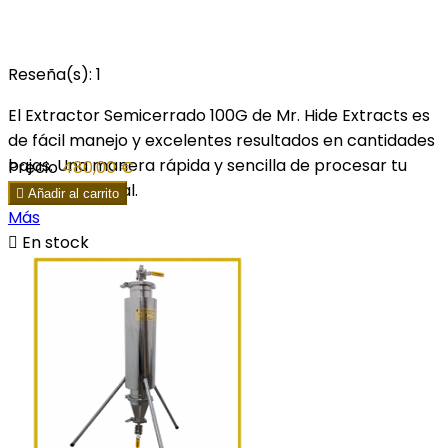
Reseña(s):
1
El Extractor Semicerrado 100G de Mr. Hide Extracts es
de fácil manejo y excelentes resultados en cantidades
bajas. Una manera rápida y sencilla de procesar tu
Precio
480,00 €
materia vegetal.

Añadir al carrito
Más

En stock