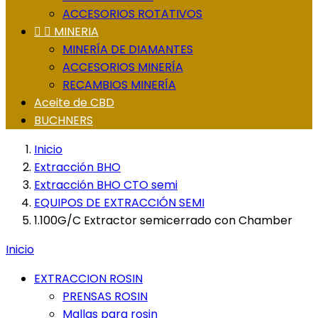
ACCESORIOS ROTATIVOS


MINERIA
MINERÍA DE DIAMANTES
ACCESORIOS MINERÍA
RECAMBIOS MINERÍA
Aceite de CBD
BUCHNERS
Inicio
Extracción BHO
Extracción BHO CTO semi
EQUIPOS DE EXTRACCIÓN SEMI
1.100G/C Extractor semicerrado con Chamber
Inicio
EXTRACCION ROSIN
PRENSAS ROSIN
Mallas para rosin