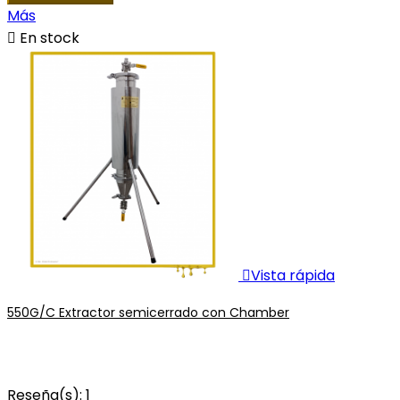
Más

En stock

Vista rápida
550G/C Extractor semicerrado con Chamber
Reseña(s):
1