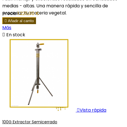
medias - altas. Una manera rápida y sencilla de
procesar tu materia vegetal.
Precio
1.225,00 €

Añadir al carrito
Más

En stock

Vista rápida
100G Extractor Semicerrado