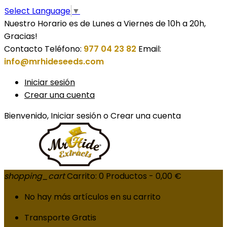
Select Language
▼
Nuestro Horario es de Lunes a Viernes de 10h a 20h,
Gracias!
Contacto
Teléfono:
977 04 23 82
Email:
info@mrhideseeds.com
Iniciar sesión
Crear una cuenta
Bienvenido,
Iniciar sesión
o
Crear una cuenta
shopping_cart
Carrito:
0
Productos - 0,00 €
No hay más artículos en su carrito
Transporte
Gratis