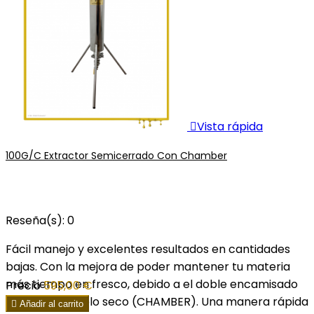

Vista rápida
100G/C Extractor Semicerrado Con Chamber
Reseña(s):
0
Fácil manejo y excelentes resultados en cantidades
bajas. Con la mejora de poder mantener tu materia
más tiempo en fresco, debido a el doble encamisado
Precio
595,00 €
para hielo o hielo seco (CHAMBER). Una manera rápida

Añadir al carrito