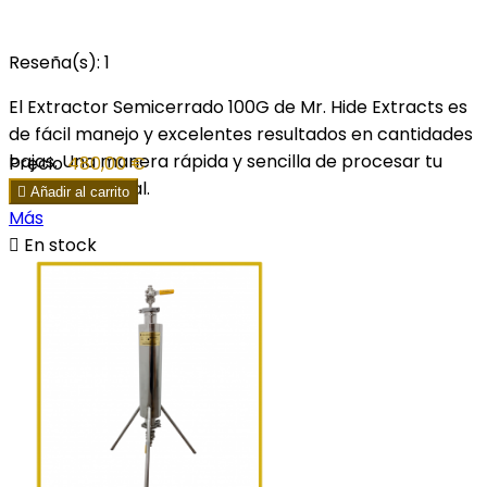
Reseña(s):
1
El Extractor Semicerrado 100G de Mr. Hide Extracts es
de fácil manejo y excelentes resultados en cantidades
bajas. Una manera rápida y sencilla de procesar tu
Precio
480,00 €
materia vegetal.

Añadir al carrito
Más

En stock