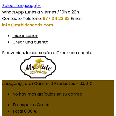
Select Language
▼
WhatsApp Lunes a Viernes / 10h a 20h
Contacto
Teléfono:
977 04 23 82
Email:
info@mrhideseeds.com
Iniciar sesión
Crear una cuenta
Bienvenido,
Iniciar sesión
o
Crear una cuenta
shopping_cart
Carrito:
0
Productos - 0,00 €
No hay más artículos en su carrito
Transporte
Gratis
Total
0,00 €