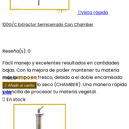

Vista rápida
100G/C Extractor Semicerrado Con Chamber
Reseña(s):
0
Fácil manejo y excelentes resultados en cantidades
bajas. Con la mejora de poder mantener tu materia
más tiempo en fresco, debido a el doble encamisado
Precio
595,00 €
para hielo o hielo seco (CHAMBER). Una manera rápida

Añadir al carrito
y sencilla de procesar tu materia vegetal.
Más

En stock