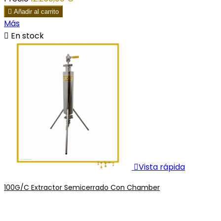

Añadir al carrito
Más

En stock

Vista rápida
100G/C Extractor Semicerrado Con Chamber