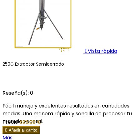

Vista rápida
250G Extractor Semicerrado
Reseña(s):
0
Fácil manejo y excelentes resultados en cantidades
medias. Una manera rápida y sencilla de procesar tu
materia vegetal.
Precio
595,00 €

Añadir al carrito
Más