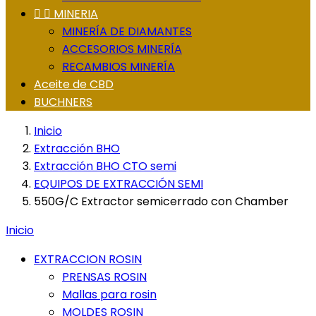


MINERIA
MINERÍA DE DIAMANTES
ACCESORIOS MINERÍA
RECAMBIOS MINERÍA
Aceite de CBD
BUCHNERS
Inicio
Extracción BHO
Extracción BHO CTO semi
EQUIPOS DE EXTRACCIÓN SEMI
550G/C Extractor semicerrado con Chamber
Inicio
EXTRACCION ROSIN
PRENSAS ROSIN
Mallas para rosin
MOLDES ROSIN