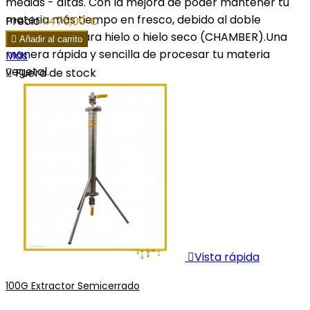
medias - altas. Con la mejora de poder mantener tu
materia más tiempo en fresco, debido al doble
Precio
1.475,00 €
encamisado para hielo o hielo seco (CHAMBER).Una

Añadir al carrito
manera rápida y sencilla de procesar tu materia
Más
vegetal.

Fuera de stock

Vista rápida
100G Extractor Semicerrado