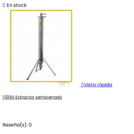

En stock

Vista rápida
1.100G Extractor semicerrado
Reseña(s):
0