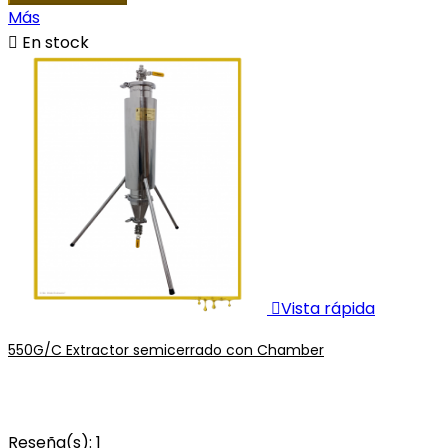
Más

En stock

Vista rápida
550G/C Extractor semicerrado con Chamber
Reseña(s):
1