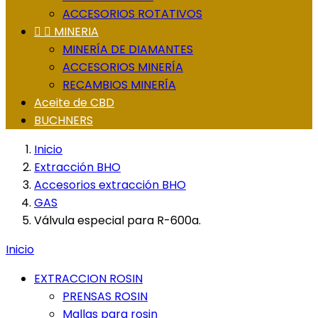
ACCESORIOS ROTATIVOS


MINERIA
MINERÍA DE DIAMANTES
ACCESORIOS MINERÍA
RECAMBIOS MINERÍA
Aceite de CBD
BUCHNERS
Inicio
Extracción BHO
Accesorios extracción BHO
GAS
Válvula especial para R-600a.
Inicio
EXTRACCION ROSIN
PRENSAS ROSIN
Mallas para rosin