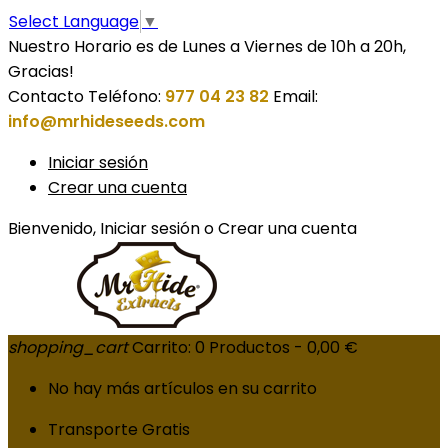
Select Language
▼
Nuestro Horario es de Lunes a Viernes de 10h a 20h,
Gracias!
Contacto
Teléfono:
977 04 23 82
Email:
info@mrhideseeds.com
Iniciar sesión
Crear una cuenta
Bienvenido,
Iniciar sesión
o
Crear una cuenta
shopping_cart
Carrito:
0
Productos - 0,00 €
No hay más artículos en su carrito
Transporte
Gratis